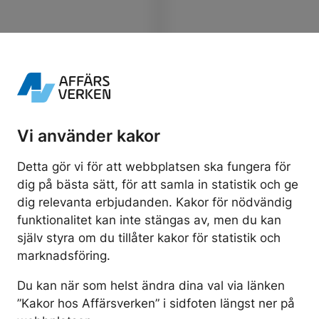
siva arter
Vi använder kakor
klar
Detta gör vi för att webbplatsen ska fungera för
dig på bästa sätt, för att samla in statistik och ge
dig relevanta erbjudanden. Kakor för nödvändig
Flytta
funktionalitet kan inte stängas av, men du kan
Ska du flytta?
själv styra om du tillåter kakor för statistik och
marknadsföring.
Du kan när som helst ändra dina val via länken
”Kakor hos Affärsverken” i sidfoten längst ner på