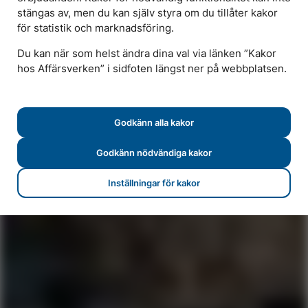
stängas av, men du kan själv styra om du tillåter kakor
STADSNÄT
för statistik och marknadsföring.
Smarta uppkopplade
Du kan när som helst ändra dina val via länken ”Kakor
dagar
hos Affärsverken” i sidfoten längst ner på webbplatsen.
Vi är filmen du streamar under
Godkänn alla kakor
fredagsmyset, onlinemötet du håller och
fabriken som ser om någon glömt stänga ett
Godkänn nödvändiga kakor
fönster. Smartare och säkrare infrastruktur
Inställningar för kakor
för ett digitalt uppkopplat Karlskrona.