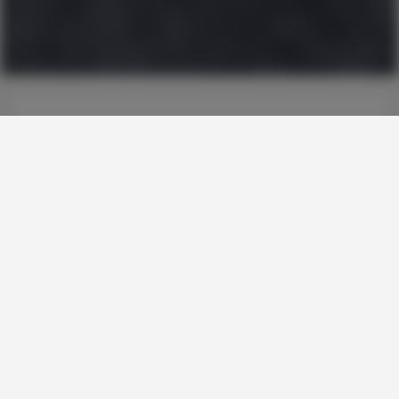
Ta del av Karlskronas stadsnäts stora
utbud
I vårt stadsnät kan du jämföra och välja bland
många leverantörer av digitala tjänster som
internet, tv och telefoni. Det ger dig också
möjlighet att koppla på smarta tjänster för
exempelvis energibesparing, hem- och
trygghetslarm. Snabb eller lagom hastighet? I
stadsnätet finns tjänster från 10 till 10 000
Mbit/s.
Beställ tjänster i Karlskronas stadsnät