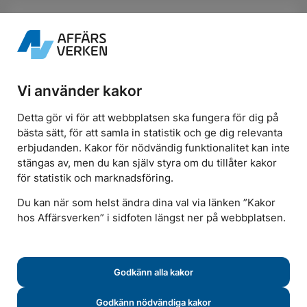
VÅR HISTORIA
Ett historiskt bolag
Sedan industrialismen tog fart under senare delen av
Vi använder kakor
1800-talet och början av 1900-talet har Affärsverken
funnits med.
Detta gör vi för att webbplatsen ska fungera för dig på
bästa sätt, för att samla in statistik och ge dig relevanta
Vår historia
erbjudanden. Kakor för nödvändig funktionalitet kan inte
stängas av, men du kan själv styra om du tillåter kakor
för statistik och marknadsföring.
Du kan när som helst ändra dina val via länken ”Kakor
hos Affärsverken” i sidfoten längst ner på webbplatsen.
Godkänn alla kakor
Godkänn nödvändiga kakor