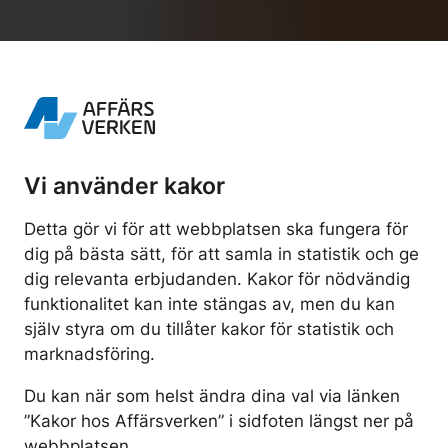
Vi använder kakor
ELHANDEL
Detta gör vi för att webbplatsen ska fungera för
el från väldigt nä
dig på bästa sätt, för att samla in statistik och ge
dig relevanta erbjudanden. Kakor för nödvändig
funktionalitet kan inte stängas av, men du kan
na ledningar, den som får allt att snurra, b
själv styra om du tillåter kakor för statistik och
marknadsföring.
a. Vi är din leverantör av grön el från Karl
Du kan när som helst ändra dina val via länken
”Kakor hos Affärsverken” i sidfoten längst ner på
webbplatsen.