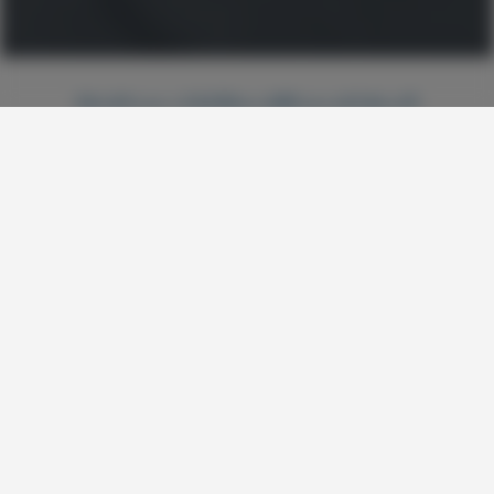
Vad kan vi hjälpa till med idag?
Vanligast just nu
Lista med länkar för område Vanligast just nu, 4 länkar
Skärgårdstrafik
Elavtal
Ska du flytta
Driftinformation
Spotpris för södra Sverige (SE4)