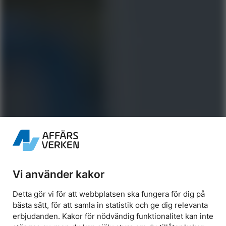
Vi använder kakor
Detta gör vi för att webbplatsen ska fungera för dig på
Välkommen ombord
bästa sätt, för att samla in statistik och ge dig relevanta
erbjudanden. Kakor för nödvändig funktionalitet kan inte