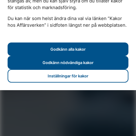
stängas av, men du kan själv styra om du tillåter kakor
Chartra en egen båt eller följ med på våra
för statistik och marknadsföring.
eventkryssningar.
Du kan när som helst ändra dina val via länken ”Kakor
hos Affärsverken” i sidfoten längst ner på webbplatsen.
Skärgårdstrafik
Godkänn alla kakor
Pausa
Godkänn nödvändiga kakor
Inställningar för kakor