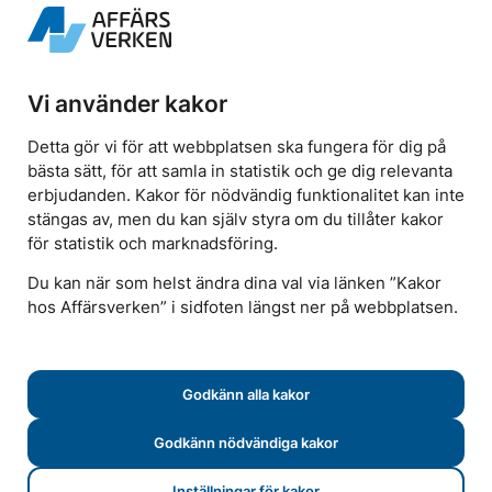
serviceavtal för ditt
fastighetsnät?
Vi använder kakor
Kontakta oss för mer information
Detta gör vi för att webbplatsen ska fungera för dig på
bästa sätt, för att samla in statistik och ge dig relevanta
erbjudanden. Kakor för nödvändig funktionalitet kan inte
stängas av, men du kan själv styra om du tillåter kakor
för statistik och marknadsföring.
Du kan när som helst ändra dina val via länken ”Kakor
hos Affärsverken” i sidfoten längst ner på webbplatsen.
Godkänn alla kakor
Godkänn nödvändiga kakor
Marcus Arwidson
Inställningar för kakor