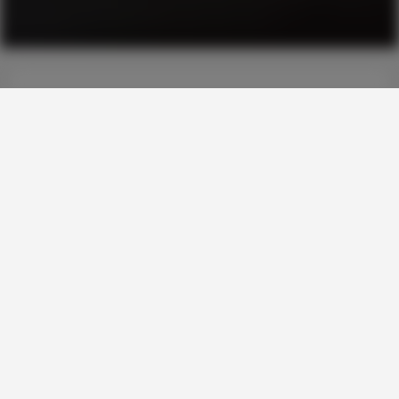
Ladda din bil i Karlskrona
I Karlskrona finns 13 laddplatser med totalt 51
laddstationer för elbilar.
Hitta laddstationerna
FÖRETAG OCH FLERBOSTADSHUS
Låt boende och anställda ladda
Nu finns möjlighet att få en laddstation vid ditt
företag eller din fastighet.