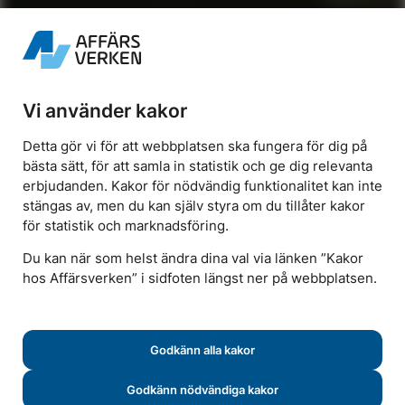
Vi använder kakor
Detta gör vi för att webbplatsen ska fungera för dig på
bästa sätt, för att samla in statistik och ge dig relevanta
erbjudanden. Kakor för nödvändig funktionalitet kan inte
stängas av, men du kan själv styra om du tillåter kakor
LADDSTATIONER FÖR ELFORDON
för statistik och marknadsföring.
För framtidens transport
Du kan när som helst ändra dina val via länken ”Kakor
hos Affärsverken” i sidfoten längst ner på webbplatsen.
Affärsverken jobbar aktivt för en utbyggd
infrastruktur där laddstationer för elfordon
finns tillgängliga på stan och på andra
Godkänn alla kakor
ställen.
Godkänn nödvändiga kakor