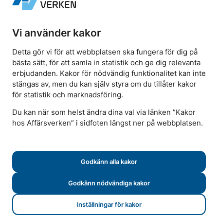
Vi använder kakor
Detta gör vi för att webbplatsen ska fungera för dig på
bästa sätt, för att samla in statistik och ge dig relevanta
SKÄRGÅRDSTRAFIKEN
erbjudanden. Kakor för nödvändig funktionalitet kan inte
I trygga hemmavatten
stängas av, men du kan själv styra om du tillåter kakor
för statistik och marknadsföring.
Vi är skärgårdsäventyret, vinden i håret och
Du kan när som helst ändra dina val via länken ”Kakor
hos Affärsverken” i sidfoten längst ner på webbplatsen.
öarna bakom nästa udde. Det är vi som
fraktar, firar och berättar när du vill och
behöver. Ett lokalt rederi för en levande
Godkänn alla kakor
skärgård.
Godkänn nödvändiga kakor
Pausa
Inställningar för kakor