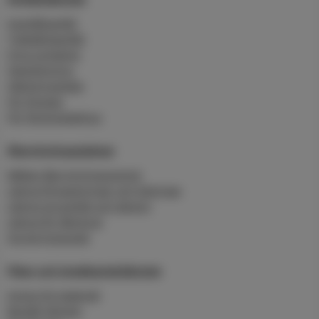
Hushållsavfall
Trädgårdsavfall
Hyra container
Slamtömning
Hämtningstider
För företag
För flerbostadshus
Återvinningsplatser
Mältan återvinningscentral
Lämna förpackningar och tidningar
Lämna grovavfall och deponi
Lämna för återbruk
Sorteringsguide
Fiber och bredbandstjänster
Anslut till stadsnät
Beställ tjänster