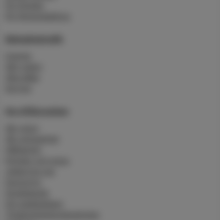
För företag
För flerbostadshus
Skärgårdstrafik
Charter
Vårt rederi
Våra båtar
Service
Om Affärsverken
Vår vision
Vår verksamhet
Hållbarhet
Nyheter och press
Jobba hos oss
Sponsring
Studiebesök
Om webbplatsen
Tillgänglighetsredogörelse