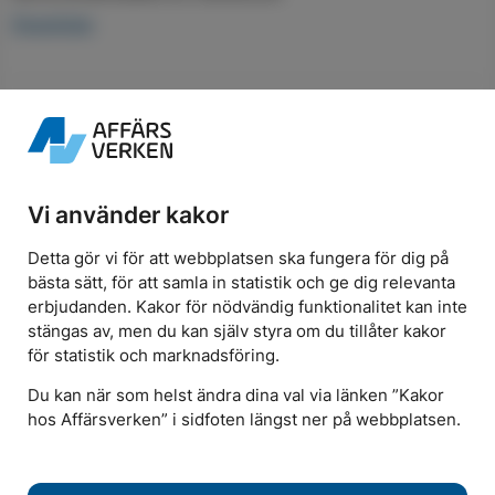
Öppettider
Elavtal
Teckna elavtal
Våra elavtal
Vi använder kakor
Spotpriser
För företag och flerbostadshus
Detta gör vi för att webbplatsen ska fungera för dig på
bästa sätt, för att samla in statistik och ge dig relevanta
Elnät
erbjudanden. Kakor för nödvändig funktionalitet kan inte
Mätning och förbrukning
stängas av, men du kan själv styra om du tillåter kakor
Elnätspriser
för statistik och marknadsföring.
För elproducenter
Du kan när som helst ändra dina val via länken ”Kakor
För elinstallatörer
hos Affärsverken” i sidfoten längst ner på webbplatsen.
Nätutvecklingsplan
Solenergi