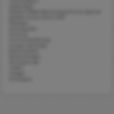
Trettondedag jul
Långfredagen
Påskafton (Mältan återvinningscentral har öppet på
påskafton klockan 09.00-16.00)
Påskdagen
Annandag påsk
Första maj
Kristi himmelsfärdsdag
Sveriges nationaldag
Midsommarafton
Midsommardagen
Alla helgons dag
Julafton
Juldagen
Annandag jul