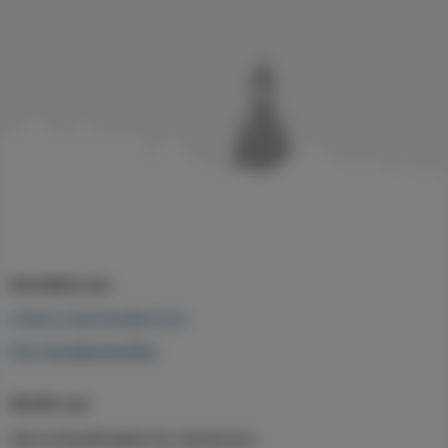
Kontakta oss
Chatta med kundservice
Fler kontaktuppgifter
Besök oss
Norra Smedjegatan 53, Karlskrona