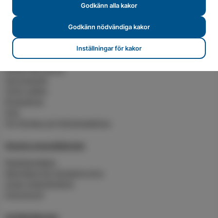
Godkänn alla kakor
Sälj din överskottsel
Karlskrona Solpark
Godkänn nödvändiga kakor
För företag och flerbostadshus
Inställningar för kakor
Värme och kyla
Anslut fjärrvärme
Serviceavtal
Grönt vatten
Byggvärme
Kyla
För företag och flerbostadshus
Smarta energitjänster
Realtidsmätare
Molntjänst för klimatstyrning
Smart Heat Building
Energirond
Avfallstjänster