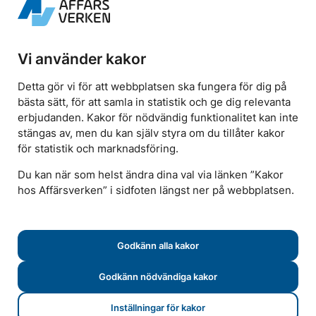
Hur får jag betalt för den el som jag inte själv
Vi använder kakor
förbrukar?
Detta gör vi för att webbplatsen ska fungera för dig på
Hur påverkas jag av minuspriser på el?
bästa sätt, för att samla in statistik och ge dig relevanta
erbjudanden. Kakor för nödvändig funktionalitet kan inte
stängas av, men du kan själv styra om du tillåter kakor
för statistik och marknadsföring.
Du kan när som helst ändra dina val via länken ”Kakor
hos Affärsverken” i sidfoten längst ner på webbplatsen.
Godkänn alla kakor
Godkänn nödvändiga kakor
Inställningar för kakor