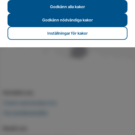
Godkänn alla kakor
Godkänn nödvändiga kakor
Inställningar för kakor
Kontakta oss
Chatta med kundservice
Fler kontaktuppgifter
Besök oss