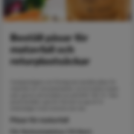
Beställ påsar för
matavfall och
returplastsäckar
Fastighetsägare och företag kan beställa påsar för
matavfall och returplastsäckar via formuläret nedan
eller genom att kontakta oss på 0455-783 75. Tänk
på att beställa i god tid. Det kan ta upp till 10
arbetsdagar innan leverans kan ske.
Påsar för matavfall
För flerbostadshus (10 liter):