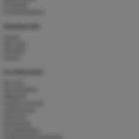
För företag
För flerbostadshus
Skärgårdstrafik
Charter
Vårt rederi
Våra båtar
Service
Om Affärsverken
Vår vision
Vår verksamhet
Hållbarhet
Nyheter och press
Jobba hos oss
Sponsring
Studiebesök
Om webbplatsen
Tillgänglighetsredogörelse