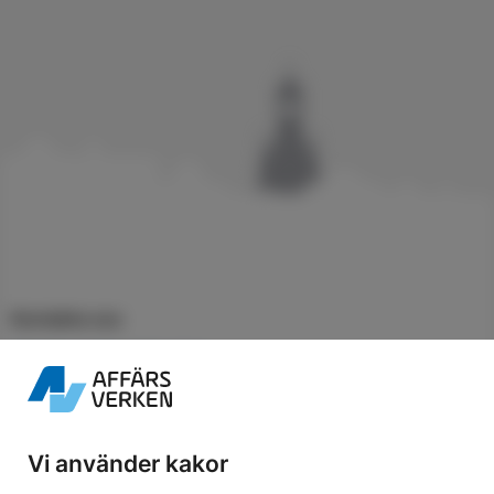
Kontakta oss
Chatta med kundservice
Fler kontaktuppgifter
Besök oss
Vi använder kakor
Norra Smedjegatan 53, Karlskrona