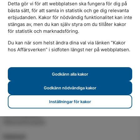
Detta gör vi för att webbplatsen ska fungera för dig på
Öppettider
bästa sätt, för att samla in statistik och ge dig relevanta
erbjudanden. Kakor för nödvändig funktionalitet kan inte
stängas av, men du kan själv styra om du tillåter kakor
för statistik och marknadsföring.
Elavtal
Du kan när som helst ändra dina val via länken ”Kakor
Teckna elavtal
hos Affärsverken” i sidfoten längst ner på webbplatsen.
Våra elavtal
Spotpriser
För företag och flerbostadshus
Godkänn alla kakor
Elnät
Godkänn nödvändiga kakor
Mätning och förbrukning
Elnätspriser
Inställningar för kakor
För elproducenter
För elinstallatörer
Nätutvecklingsplan
Solenergi