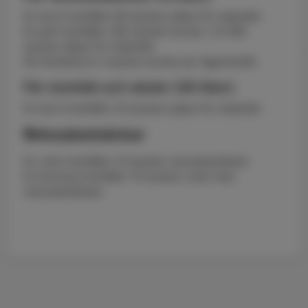
En bunt innehåller 80 stycken påsar för matavfall.
En pall innehåller 282 stycken buntar / 22 560
stycken påsar för matavfall.
Ett riktvärde är 2 stycken buntar per lägenhet/år.
För storkök och skolor (45 liter):
En bunt innehåller 20 stycken påsar för matavfall.
Returplastsäckar
En rulle innehåller 10 stycken returplastsäckar.
En kartong innehåller 10 stycken rullar med
returplastsäckar.