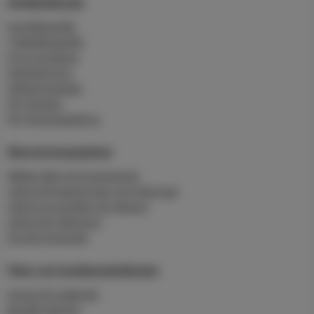
Avfallstjänster
Hushållsavfall
Trädgårdsavfall
Hyra container
Slamtömning
Hämtningstider
För företag
För flerbostadshus
Återvinningsplatser
Mältan återvinningscentral
Lämna förpackningar och tidningar
Lämna grovavfall och deponi
Lämna för återbruk
Sorteringsguide
Fiber och bredbandstjänster
Anslut till stadsnät
Beställ tjänster