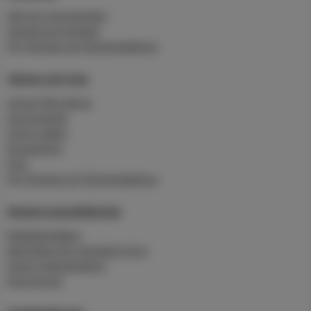
Sälj din överskottsel
Karlskrona Solpark
För företag och flerbostadshus
Värme och kyla
Anslut fjärrvärme
Serviceavtal
Grönt vatten
Byggvärme
Kyla
För företag och flerbostadshus
Smarta energitjänster
Realtidsmätare
Molntjänst för klimatstyrning
Smart Heat Building
Energirond