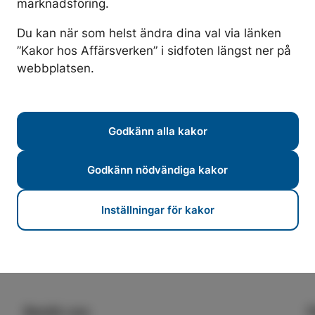
marknadsföring.
Du kan när som helst ändra dina val via länken
”Kakor hos Affärsverken” i sidfoten längst ner på
webbplatsen.
Godkänn alla kakor
Godkänn nödvändiga kakor
Inställningar för kakor
Besök oss
F