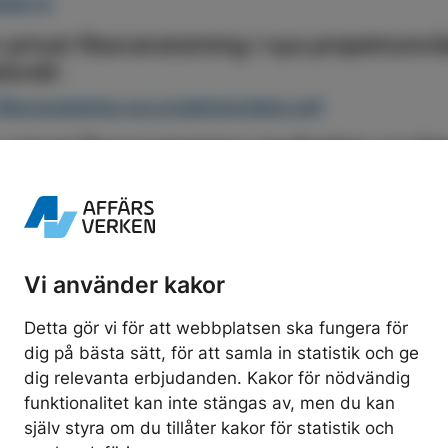
abel-tv
ör privat fiberanslutning i nya projektom
dsnät:
t fiberanslutning nya projektområden.pdf
r privat fiberanslutning i befintligt områ
 fiberanslutning.pdf
Vi använder kakor
rnet Access, Våglängd och Svartfiber (
Detta gör vi för att webbplatsen ska fungera för
dig på bästa sätt, för att samla in statistik och ge
 Förbindelser.pdf
dig relevanta erbjudanden. Kakor för nödvändig
bindelser.pdf
funktionalitet kan inte stängas av, men du kan
själv styra om du tillåter kakor för statistik och
f