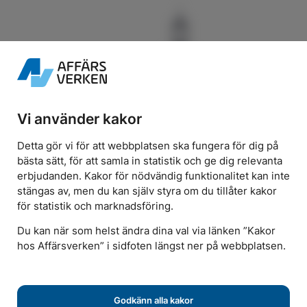
Vi använder kakor
Detta gör vi för att webbplatsen ska fungera för dig på
bästa sätt, för att samla in statistik och ge dig relevanta
Kontakta oss
erbjudanden. Kakor för nödvändig funktionalitet kan inte
Chatta med kundservice
stängas av, men du kan själv styra om du tillåter kakor
för statistik och marknadsföring.
Fler kontaktuppgifter
Du kan när som helst ändra dina val via länken ”Kakor
Besök oss
hos Affärsverken” i sidfoten längst ner på webbplatsen.
Norra Smedjegatan 53, Karlskrona
Öppettider
Godkänn alla kakor