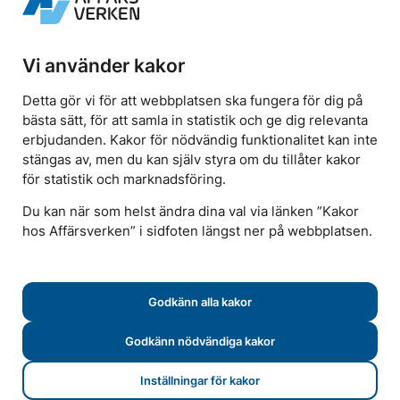
Hur kan man räkna på investeringen i
Karlskrona Solpark?
Vi använder kakor
Kan jag äga andelar i Karlskrona Solpark även
Detta gör vi för att webbplatsen ska fungera för dig på
om jag inte tillhör Affärsverkens elnät?
bästa sätt, för att samla in statistik och ge dig relevanta
erbjudanden. Kakor för nödvändig funktionalitet kan inte
stängas av, men du kan själv styra om du tillåter kakor
Hur får man sin andel av solproduktionen från
för statistik och marknadsföring.
Karlskrona Solpark?
Du kan när som helst ändra dina val via länken ”Kakor
hos Affärsverken” i sidfoten längst ner på webbplatsen.
Hur många andelar motsvarar en solpanel i
Karlskrona Solpark?
Godkänn alla kakor
Vad innebär kWh och kWp?
Godkänn nödvändiga kakor
Vad innebär effekt och förbrukning?
Inställningar för kakor