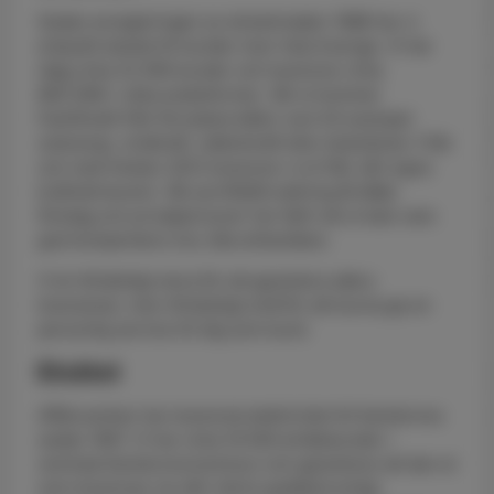
Sedan avregleringen av elmarknaden 1996 har vi
erbjudit elavtal till kunder över hela Sverige. Vi har
idag cirka 32 000 kunder och levererar cirka
800 GWh i olika avtalsformer. Vår el kommer
framförallt från förnybara källor som till exempel
solenergi, vindkraft, vattenkraft eller biobränsle. Från
och med hösten 2012 levererar vi el från vårt egna
kraftvärmeverk. Vår portföljförvaltning åt både
företag och privatpersoner har fallit väl ut tack vare
god kompentens hos våra elhandlare.
Vi är tillräckligt stora för att garantera säkra
leveranser, men tillräckligt små för att kunna ge en
personlig service till dig som kund.
Elnätet
Affärsverken har levererat elektricitet till Karlskrona
sedan 1907. Vi har cirka 19 500 elnätskunder i
centrala Karlskrona kommun och garanterar att den el
som levereras via vårt nät är godkänd enligt