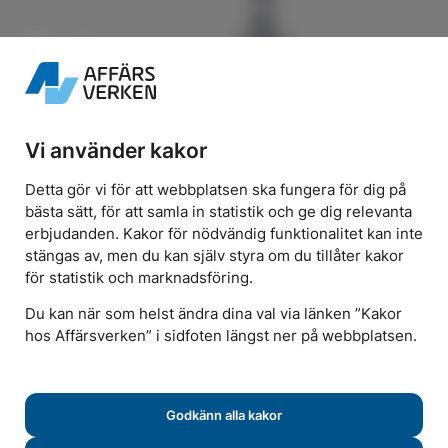
Vi använder kakor
Detta gör vi för att webbplatsen ska fungera för dig på
Kontakta oss
bästa sätt, för att samla in statistik och ge dig relevanta
Chatta med kundservice
erbjudanden. Kakor för nödvändig funktionalitet kan inte
stängas av, men du kan själv styra om du tillåter kakor
Fler kontaktuppgifter
för statistik och marknadsföring.
Besök oss
Du kan när som helst ändra dina val via länken ”Kakor
hos Affärsverken” i sidfoten längst ner på webbplatsen.
Norra Smedjegatan 53, Karlskrona
Öppettider
Godkänn alla kakor