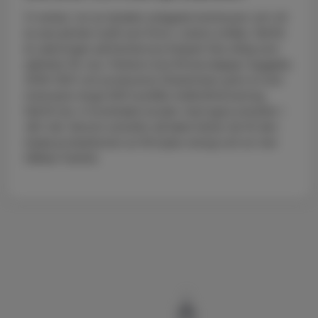
Vi verkar i en av landets soligaste kommuner och vill
ta vara på den kraft som finns i solens strålar. Därför
är satsningen på Karlskrona Solpark lika viktig som
självklar för oss. Parkens fyra första etapper byggdes
2018–2021 och producerar tillsammans grön el som
motsvarar drygt 400 hushålls helårsförbrukning.
Därtill har vi hundratals kunder med egna solceller i
vårt nät. Genom solceller på taket bidrar de till den
lokala produktionen av förnybar energi och en mer
hållbar framtid.