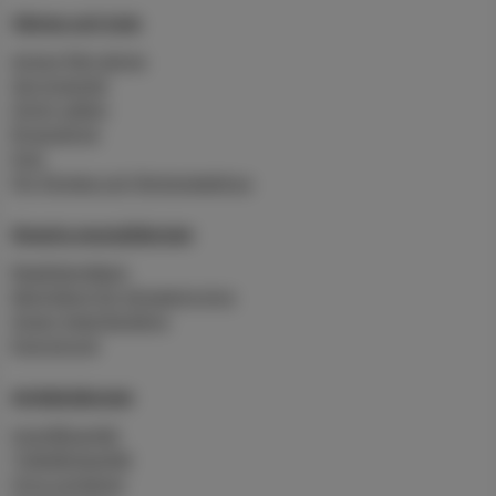
Värme och kyla
Anslut fjärrvärme
Serviceavtal
Grönt vatten
Byggvärme
Kyla
För företag och flerbostadshus
Smarta energitjänster
Realtidsmätare
Molntjänst för klimatstyrning
Smart Heat Building
Energirond
Avfallstjänster
Hushållsavfall
Trädgårdsavfall
Hyra container