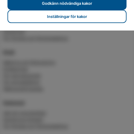
Godkänn nödvändiga kakor
Elavtal
Inställningar för kakor
Teckna elavtal
Våra elavtal
Spotpriser
För företag och flerbostadshus
Elnät
Mätning och förbrukning
Elnätspriser
För elproducenter
För elinstallatörer
Nätutvecklingsplan
Solenergi
Sälj din överskottsel
Karlskrona Solpark
För företag och flerbostadshus