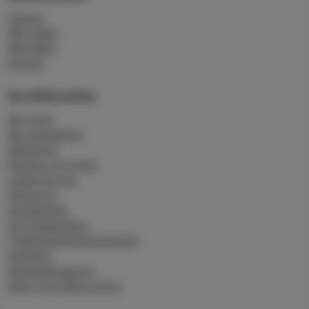
Charter
Vårt rederi
Våra båtar
Service
Om Affärsverken
Vår vision
Vår verksamhet
Hållbarhet
Nyheter och press
Jobba hos oss
Sponsring
Studiebesök
Om webbplatsen
Tillgänglighetsredogörelse
Sajtkarta
Kamerabevakning
Kakor hos Affärsverken