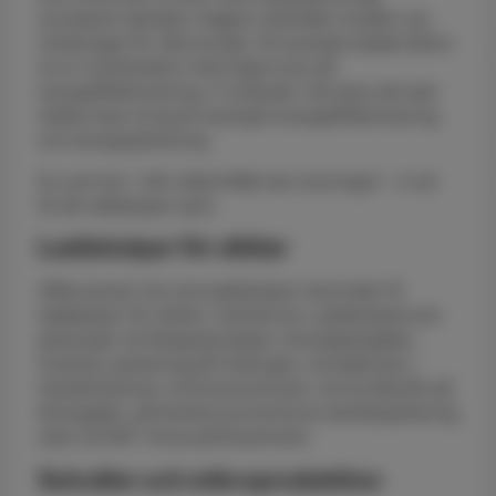
europeisk standard. Dagens samhälle innebär nya
utmaningar för våra kunder, till exempel ökade behov
av el i kombination med högre krav på
energieffektivisering. Vi erbjuder inte bara nät utan
stöttar även kring till exempel energieffektivisering
och energioptimering.
Du som bor i vårt nätområde kan sova lugnt – vi ser
till att nattlampan lyser.
Laddstolpar för elbilar
Affärsverken har elva laddstolpar med totalt 19
laddplatser för elbilar i Karlskrona. Laddstolparna är
placerade vid Skeppsbrokajen, Konstapelsgatan,
Scandics parkering på Fisktorget, vid badhuset, i
handelshamnen vid kommunhuset, vid turistbyrån på
Kyrkogatan, på Karlskrona kommuns besöksparkering
samt vid NKT Arena på Rosenholm.
Solceller och mikroproduktion