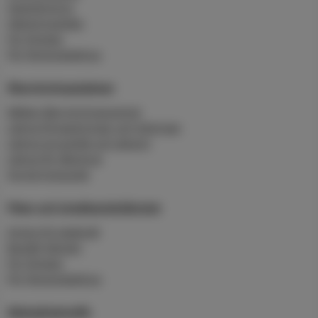
Slamtömning
Hämtningstider
För företag
För flerbostadshus
Återvinningsplatser
Mältan återvinningscentral
Lämna förpackningar och tidningar
Lämna grovavfall och deponi
Lämna för återbruk
Sorteringsguide
Fiber och bredbandstjänster
Anslut till stadsnät
Beställ tjänster
För företag
För flerbostadshus
Skärgårdstrafik