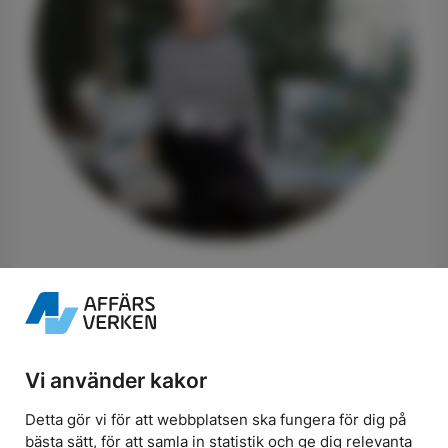
Vi använder kakor
Detta gör vi för att webbplatsen ska fungera för dig på
bästa sätt, för att samla in statistik och ge dig relevanta