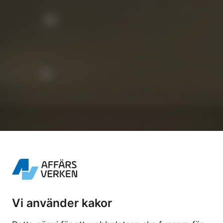
Vi använder kakor