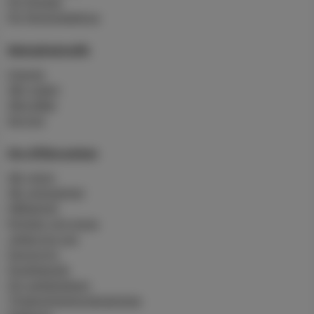
För företag
För flerbostadshus
Skärgårdstrafik
Charter
Vårt rederi
Våra båtar
Service
Om Affärsverken
Vår vision
Vår verksamhet
Hållbarhet
Nyheter och press
Jobba hos oss
Sponsring
Studiebesök
Om webbplatsen
Tillgänglighetsredogörelse