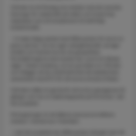
CStrider är ett företag som arbetar med att utveckla
lösningar för stadstrafik på vatten och knyta ihop
stadsdelar som ett komplement till befintligt
kollektivtrafik.
- Vi hade tidiga samtal med Affärsverken för de är en
given partner. De har egen skärgårdstrafik, de äger
elnätet och Karlskrona har de geografiska
förutsättningarna med mycket öar, sund och fjärdar,
säger Tobias Husberg, vd och grundare av CStrider,
och tillägger att de också behövde det akademiska
samarbetet med BTH för att kunna simulera flöden.
CStriders båtar är gjorda för att ta tolv passagerare åt
gången och har en batterikapacitet på 18 timmar i det
här projektet.
Förhoppningen är att båtarna ska kunna trafikera
sträckor i Karlskrona i framtiden.
- I det här projektet har Affärsverken bidragit med vår