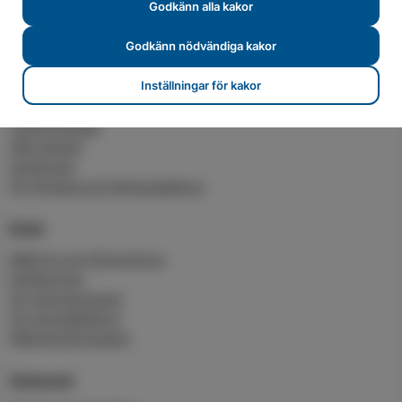
Godkänn alla kakor
Öppettider
Godkänn nödvändiga kakor
Inställningar för kakor
Elavtal
Teckna elavtal
Våra elavtal
Spotpriser
För företag och flerbostadshus
Elnät
Mätning och förbrukning
Elnätspriser
För elproducenter
För elinstallatörer
Nätutvecklingsplan
Solenergi