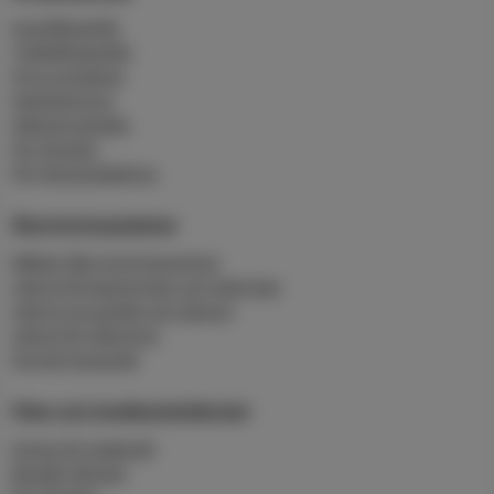
Hushållsavfall
Trädgårdsavfall
Hyra container
Slamtömning
Hämtningstider
För företag
För flerbostadshus
Återvinningsplatser
Mältan återvinningscentral
Lämna förpackningar och tidningar
Lämna grovavfall och deponi
Lämna för återbruk
Sorteringsguide
Fiber och bredbandstjänster
Anslut till stadsnät
Beställ tjänster