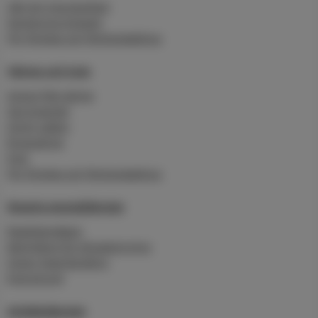
Sälj din överskottsel
Karlskrona Solpark
För företag och flerbostadshus
Värme och kyla
Anslut fjärrvärme
Serviceavtal
Grönt vatten
Byggvärme
Kyla
För företag och flerbostadshus
Smarta energitjänster
Realtidsmätare
Molntjänst för klimatstyrning
Smart Heat Building
Energirond
Avfallstjänster