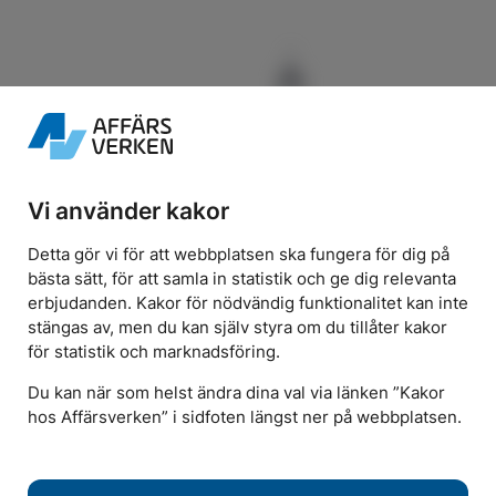
Vi använder kakor
Detta gör vi för att webbplatsen ska fungera för dig på
bästa sätt, för att samla in statistik och ge dig relevanta
erbjudanden. Kakor för nödvändig funktionalitet kan inte
Kontakta oss
stängas av, men du kan själv styra om du tillåter kakor
Chatta med kundservice
för statistik och marknadsföring.
Fler kontaktuppgifter
Du kan när som helst ändra dina val via länken ”Kakor
hos Affärsverken” i sidfoten längst ner på webbplatsen.
Besök oss
Norra Smedjegatan 53, Karlskrona