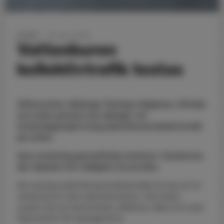
NYHET
04 mars 2025
Vattenburen
kollektivtrafik testas
Affärsverken, Blekinge Tekniska Högskola, CStrider
och andra partners har deltagit i ett
forskningsprojekt kring elektrifierad kollektivtrafik
på vatten.
Som avslutning genomfördes testturer i Karlskrona
där inbjudna fick möjlighet att provåka.
Att utveckla elektrifierad kollektivtrafik till havs är en
utmaning för hela rederibranschen. Det kräver
system som är ekonomiska, effektiva, säkra och med
hög komfort för passagerarna.