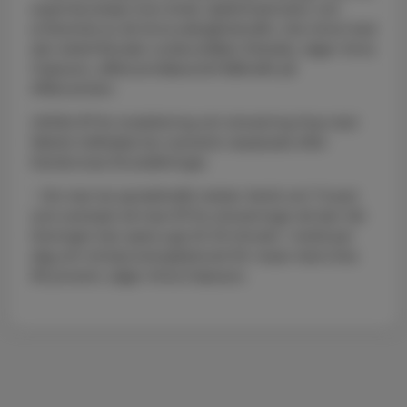
expertkunskap inom elnät, laddinfrastruktur och
erfarenhet av att driva skärgårdstrafik, inte minst med
den elektrifierade rundtursbåten Elleskär, säger Anna
Claesson, affärsområdeschef Båttrafik på
Affärsverken.
Utifrån BTHs modellering och simulering ihop med
faktisk trafikdata har scenarier anpassats efter
Karlskronas förutsättningar.
- Om man tar pendeltrafik mellan Verkö och Trossö
som exempel så visar BTHs simuleringar att den här
lösningen kan spara upp till 20 minuter i restid per
dag och minska energibehovet för resan med cirka
95 procent, säger Anna Claesson.