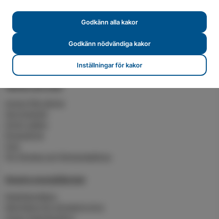
Nätutvecklingsplan
Godkänn alla kakor
Solenergi
Sälj din överskottsel
Godkänn nödvändiga kakor
Karlskrona Solpark
För företag och flerbostadshus
Inställningar för kakor
Värme och kyla
Anslut fjärrvärme
Serviceavtal
Grönt vatten
Byggvärme
Kyla
För företag och flerbostadshus
Smarta energitjänster
Realtidsmätare
Molntjänst för klimatstyrning
Smart Heat Building