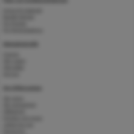
Anslut till stadsnät
Beställ tjänster
För företag
För flerbostadshus
Skärgårdstrafik
Charter
Vårt rederi
Våra båtar
Service
Om Affärsverken
Vår vision
Vår verksamhet
Hållbarhet
Nyheter och press
Jobba hos oss
Sponsring