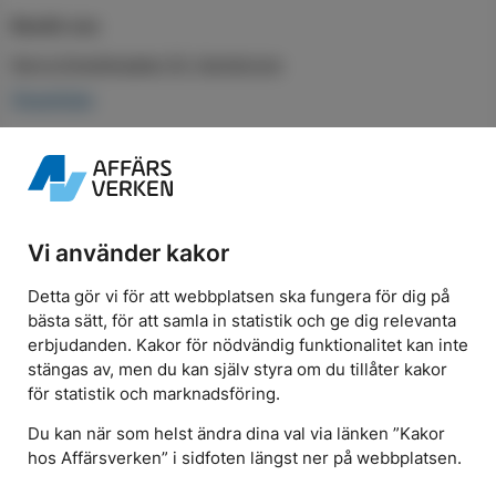
Besök oss
Norra Smedjegatan 53, Karlskrona
Öppettider
Elavtal
Teckna elavtal
Vi använder kakor
Våra elavtal
Spotpriser
Detta gör vi för att webbplatsen ska fungera för dig på
För företag och flerbostadshus
bästa sätt, för att samla in statistik och ge dig relevanta
erbjudanden. Kakor för nödvändig funktionalitet kan inte
Elnät
stängas av, men du kan själv styra om du tillåter kakor
för statistik och marknadsföring.
Mätning och förbrukning
Elnätspriser
Du kan när som helst ändra dina val via länken ”Kakor
För elproducenter
hos Affärsverken” i sidfoten längst ner på webbplatsen.
För elinstallatörer