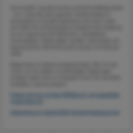
Alla hushåll i Sverige kommer att få ett tillfälligt elstöd
– och i vissa fall även gasstöd. Stödet betalas ut
automatiskt av Försäkringskassan med start under
juni 2026. För att få pengarna smidigt är det viktigt att
du har registrerat ditt bankkonto i Swedbanks
kontoregister. Stödet gäller hushåll i hela landet och
baseras på din elförbrukning för januari och februari
2026.
Bakgrunden är ökade energikostnader efter en kall
vinter och ett osäkert omvärldsläge. Regeringen
avsätter totalt cirka 3,4 miljarder kronor för att stötta
hushållen i denna situation.
Frågor och svar om det tillfälliga el- och gasstödet
(regeringen.se)
Utbetalning av elstöd 2026 (forsakringskassan.se)