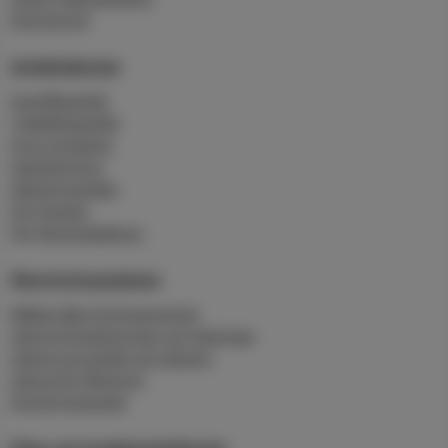
Energirond
Avfallstjänster
Hushållsavfall
Trädgårdsavfall
Hyra container
Slamtömning
Hämtningstider
För företag
För flerbostadshus
Återvinningsplatser
Mältan återvinningscentral
Lämna förpackningar och tidningar
Lämna grovavfall och deponi
Lämna för återbruk
Sorteringsguide
Fiber och bredbandstjänster