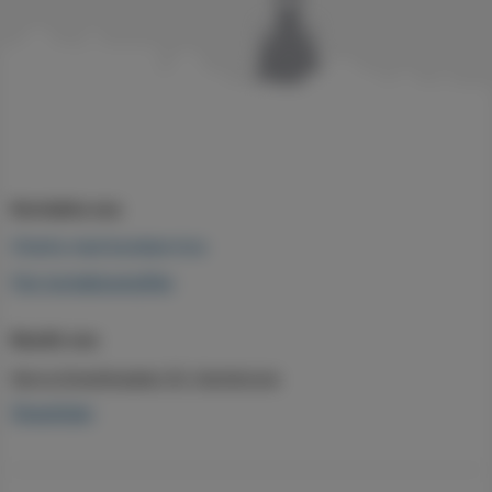
Kontakta oss
Chatta med kundservice
Fler kontaktuppgifter
Besök oss
Norra Smedjegatan 53, Karlskrona
Öppettider