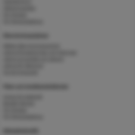
Slamtömning
Hämtningstider
För företag
För flerbostadshus
Återvinningsplatser
Mältan återvinningscentral
Lämna förpackningar och tidningar
Lämna grovavfall och deponi
Lämna för återbruk
Sorteringsguide
Fiber och bredbandstjänster
Anslut till stadsnät
Beställ tjänster
För företag
För flerbostadshus
Skärgårdstrafik