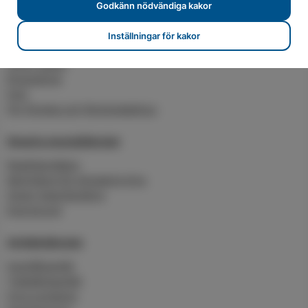
Godkänn nödvändiga kakor
Värme och kyla
Anslut fjärrvärme
Inställningar för kakor
Serviceavtal
Grönt vatten
Byggvärme
Kyla
För företag och flerbostadshus
Smarta energitjänster
Realtidsmätare
Molntjänst för klimatstyrning
Smart Heat Building
Energirond
Avfallstjänster
Hushållsavfall
Trädgårdsavfall
Hyra container