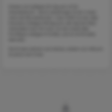
Enklare och tydligare för dig som vill bli
elhandelskund - det är anledningen till att vi byter
namn på våra elavtal den 1 mars 2026. Du kan välja
Kvartspris (tidigare Rörligt pris), där elpriset följer
marknaden kvart för kvart. Du kan också välja
Portföljpris (tidigare Portfölj), som är ett förvaltat
alternativ.
Det är bara namnen som ändras, avtalen och villkoren
är precis som innan.