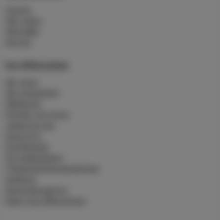
Charter
Vårt rederi
Våra båtar
Service
Om Affärsverken
Vår vision
Vår verksamhet
Hållbarhet
Nyheter och press
Jobba hos oss
Sponsring
Studiebesök
Om webbplatsen
Tillgänglighetsredogörelse
Sajtkarta
Kamerabevakning
Kakor hos Affärsverken