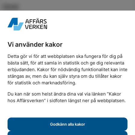
Elavtal
Teckna elavtal
Våra elavtal
Spotpriser
För företag och flerbostadshus
Vi använder kakor
Elnät
Detta gör vi för att webbplatsen ska fungera för dig på
Mätning och förbrukning
bästa sätt, för att samla in statistik och ge dig relevanta
Elnätspriser
erbjudanden. Kakor för nödvändig funktionalitet kan inte
För elproducenter
stängas av, men du kan själv styra om du tillåter kakor
För elinstallatörer
för statistik och marknadsföring.
Nätutvecklingsplan
Du kan när som helst ändra dina val via länken ”Kakor
hos Affärsverken” i sidfoten längst ner på webbplatsen.
Solenergi
Sälj din överskottsel
Karlskrona Solpark
Godkänn alla kakor
För företag och flerbostadshus