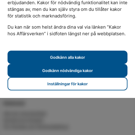
erbjudanden. Kakor för nödvändig funktionalitet kan inte
Elavtal
stängas av, men du kan själv styra om du tillåter kakor
för statistik och marknadsföring.
Teckna elavtal
Våra elavtal
Du kan när som helst ändra dina val via länken ”Kakor
Spotpriser
hos Affärsverken” i sidfoten längst ner på webbplatsen.
För företag och flerbostadshus
Elnät
Godkänn alla kakor
Mätning och förbrukning
Elnätspriser
Godkänn nödvändiga kakor
För elproducenter
För elinstallatörer
Inställningar för kakor
Nätutvecklingsplan
Solenergi
Sälj din överskottsel
Karlskrona Solpark
För företag och flerbostadshus