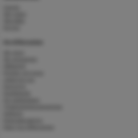
Charter
Vårt rederi
Våra båtar
Service
Om Affärsverken
Vår vision
Vår verksamhet
Hållbarhet
Nyheter och press
Jobba hos oss
Sponsring
Studiebesök
Om webbplatsen
Tillgänglighetsredogörelse
Sajtkarta
Kamerabevakning
Kakor hos Affärsverken