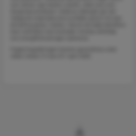
som värmer upp marken ovanför, vilket syns som
temperaturavvikelser i bilderna. Metoden gör det
möjligt att undersöka stora områden på kort tid utan
att behöva gräva i marken. Genom att tidigt identifiera
även små läckor kan kostnader minskas samtidigt
som energiförbrukningen optimeras.
Flygtermograferingen kommer genomföras under
natten mellan 31 mars till 1 april 2026.