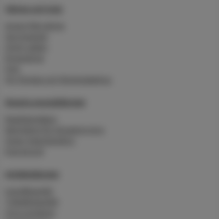
Värme och kyla
Anslut fjärrvärme
Serviceavtal
Grönt vatten
Byggvärme
Kyla
För företag och flerbostadshus
Smarta energitjänster
Realtidsmätare
Molntjänst för klimatstyrning
Smart Heat Building
Energirond
Avfallstjänster
Hushållsavfall
Trädgårdsavfall
Hyra container