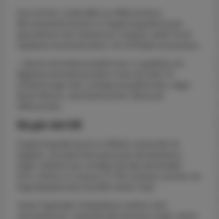
Som ett led i underhållet av Affärsverkens
fjärrvärmenät kommer en flygtermografering att
genomföras över Karlskrona. Insatsen syftar till att
upptäcka eventuella läckor och driftsäkra leveransen.
– Genom att arbeta proaktivt kan vi upptäcka och
åtgärda eventuella problem innan de leder till
driftstörningar eller onödiga energiförluster, säger
Kenth Nilsson, distributionschef, Värme på
Affärsverken.
Så går det till
Flygtermografering är en effektiv metod där ett
flygplan, utrustad med avancerad värmekamera,
flyger nattetid över området där fjärrvärmenätet
finns. Planet, en Cessna 177 RG Cardinal, kommer att
flyga långsamt på cirka 800 meters höjd.
Under flygningen fotograferas marken med
värmekameran. Läckande fjärrvärmerör avger värme