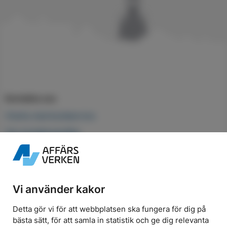
Kontakta oss
Chatta med kundservice
Fler kontaktuppgifter
Besök oss
Norra Smedjegatan 53, Karlskrona
Vi använder kakor
Öppettider
Detta gör vi för att webbplatsen ska fungera för dig på
bästa sätt, för att samla in statistik och ge dig relevanta