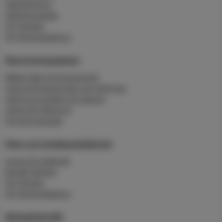
Slamtömning
Hämtningstider
För företag
För flerbostadshus
Återvinningsplatser
Mältan återvinningscentral
Lämna förpackningar och tidningar
Lämna grovavfall och deponi
Lämna för återbruk
Sorteringsguide
Fiber och bredbandstjänster
Anslut till stadsnät
Beställ tjänster
För företag
För flerbostadshus
Skärgårdstrafik